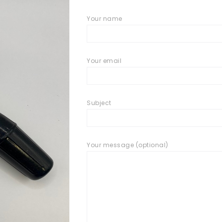
Your name
Your email
Subject
Your message (optional)