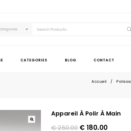
Categories
ME
CATEGORIES
BLOG
CONTACT
Accueil
/
Poliss
Appareil À Polir À Main
-28%
€
180.00
€
250.00