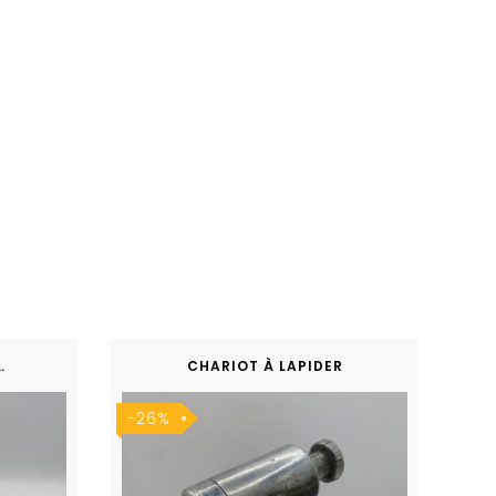
OLIR À MAIN
CHARIOT À LAPIDER
-26%
-4